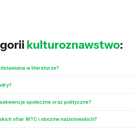
gorii
kulturoznawstwo
:
edstawiana w literaturze?
ndry?
nsekwencje społeczne oraz polityczne?
owskich ofiar WTC i obozów nazistowskich?