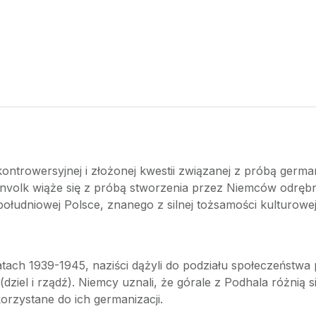
kontrowersyjnej i złożonej kwestii związanej z próbą german
lenvolk wiąże się z próbą stworzenia przez Niemców odręb
ołudniowej Polsce, znanego z silnej tożsamości kulturowej 
tach 1939-1945, naziści dążyli do podziału społeczeństwa 
a” (dziel i rządź). Niemcy uznali, że górale z Podhala różni
rzystane do ich germanizacji.