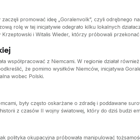
 zaczęli promować ideę „Goralenvolk”, czyli odrębnego nar
wą rolę w tej inicjatywie odegrało kilku lokalnych działa
Krzeptowski i Witalis Wieder, którzy próbowali przekonać gó
iej
ciała współpracować z Niemcami. W regionie działał również 
o podkreślić, że pomimo wysiłków Niemców, inicjatywa Gora
jalna wobec Polski.
iemcami, były często oskarżane o zdradę i poddawane suro
istorii z czasów II wojny światowej, który do dziś budzi em
, jak polityka okupacyjna próbowała manipulować tożsamoś