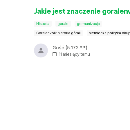
Jakie jest znaczenie goralenvo
Historia
górale
germanizacja
Goralenvolk historia górali
niemiecka polityka oku
Gość (5.172.*.*)
11 miesięcy temu