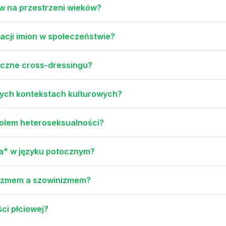
w na przestrzeni wieków?
zacji imion w społeczeństwie?
yczne cross-dressingu?
żnych kontekstach kulturowych?
bolem heteroseksualności?
apa" w języku potocznym?
hizmem a szowinizmem?
ści płciowej?