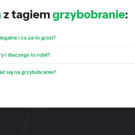
a
z tagiem
grzybobranie
:
legalne i co za to grozi?
 i dlaczego to robił?
ć się na grzybobranie?