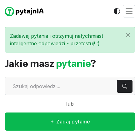
Zadawaj pytania i otrzymuj natychmiast
inteligentne odpowiedzi - przetestuj! :)
Jakie masz
pytanie
?
lub
Zadaj pytanie