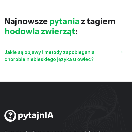
Najnowsze
pytania
z tagiem
hodowla zwierząt
:
Jakie są objawy i metody zapobiegania
chorobie niebieskiego języka u owiec?