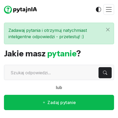
Zadawaj pytania i otrzymuj natychmiast
inteligentne odpowiedzi - przetestuj! :)
Jakie masz
pytanie
?
lub
Zadaj pytanie