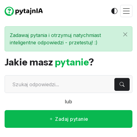
Zadawaj pytania i otrzymuj natychmiast
inteligentne odpowiedzi - przetestuj! :)
Jakie masz
pytanie
?
lub
Zadaj pytanie