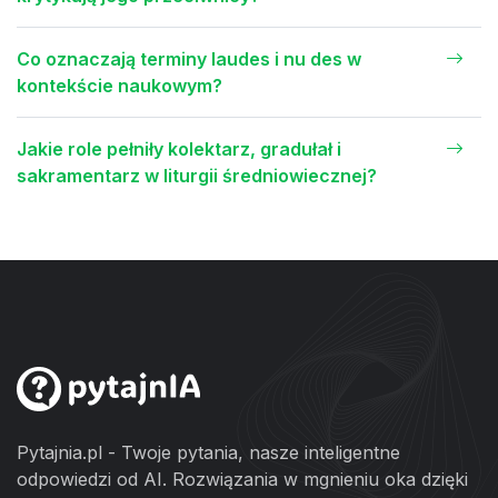
Co oznaczają terminy laudes i nu des w
kontekście naukowym?
Jakie role pełniły kolektarz, gradułał i
sakramentarz w liturgii średniowiecznej?
Pytajnia.pl - Twoje pytania, nasze inteligentne
odpowiedzi od AI. Rozwiązania w mgnieniu oka dzięki