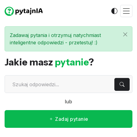
Zadawaj pytania i otrzymuj natychmiast
inteligentne odpowiedzi - przetestuj! :)
Jakie masz
pytanie
?
lub
Zadaj pytanie