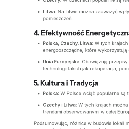
Czechy
: W Czechach popularne są wi
Litwa
: Na Litwie można zauważyć wpły
pomieszczeń.
4.
Efektywność Energetyczna
Polska, Czechy, Litwa
: W tych krajach
energooszczędne, które wykorzystują o
Unia Europejska
: Obowiązują przepisy
technologii takich jak rekuperacja, pom
5.
Kultura i Tradycja
Polska
: W Polsce wciąż popularne są t
Czechy i Litwa
: W tych krajach można 
trendami obserwowanymi w całej Europ
Podsumowując, różnice w budowie lokali mie