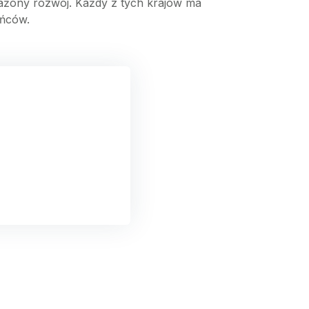
ażony rozwój. Każdy z tych krajów ma
ańców.