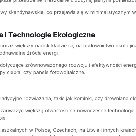
ększe przestrzenie mieszkalne z dużymi, jasnymi pomies
wy skandynawskie, co przejawia się w minimalistycznym wy
 i Technologie Ekologiczne
 coraz większy nacisk kładzie się na budownictwo ekologic
dnawialne źródła energii.
 dotyczące zrównoważonego rozwoju i efektywności energe
py ciepła, czy panele fotowoltaiczne.
radycyjne rozwiązania, takie jak kominki, czy drewniane 
zauważyć większą otwartość na nowoczesne technologie i 
ie.
szkalnych w Polsce, Czechach, na Litwie i innych krajach U