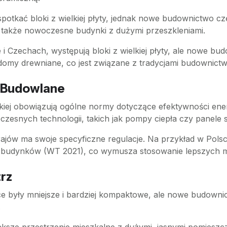
otkać bloki z wielkiej płyty, jednak nowe budownictwo cz
a także nowoczesne budynki z dużymi przeszkleniami.
ce i Czechach, występują bloki z wielkiej płyty, ale nowe
ą domy drewniane, co jest związane z tradycjami budownict
y Budowlane
jskiej obowiązują ogólne normy dotyczące efektywności e
czesnych technologii, takich jak pompy ciepła czy panele 
krajów ma swoje specyficzne regulacje. Na przykład w Pol
udynków (WT 2021), co wymusza stosowanie lepszych mate
rz
ce były mniejsze i bardziej kompaktowe, ale nowe budownic
.