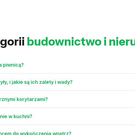
gorii
budownictwo i nie
a piwnicą?
y, i jakie są ich zalety i wady?
trznymi korytarzami?
nie w kuchni?
orem do wykończenia wnętrz?