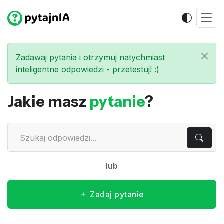
Zadawaj pytania i otrzymuj natychmiast
inteligentne odpowiedzi - przetestuj! :)
Jakie masz
pytanie
?
lub
Zadaj pytanie