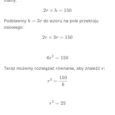
mamy:
2
×
=
2r
150
r
h
\times
h
=
3
Podstawmy
do wzoru na pole przekroju
h
r
h =
=
osiowego:
150
3r
2
×
3
=
2r
150
r
r
\times
3r =
150
2
6
=
6r^2
150
r
=
r
Teraz możemy rozwiązać równanie, aby znaleźć
:
r
150
150
r^2 =
2
=
r
6
\frac{150}
{6}
2
=
r^2
25
r
=
25