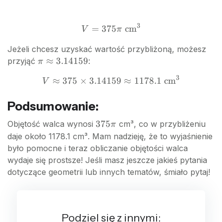
\pi
15
\times
25
3
=
375
V =
cm
V
π
\times
375\pi
15
Jeżeli chcesz uzyskać wartość przybliżoną, możesz
\text{
\pi
≈
3.14159
przyjąć
:
π
cm}^3
\approx
3
≈
375
×
3.14159
≈
V
1178.1
cm
V
3.14159
\approx
375
Podsumowanie:
\times
375\pi
375
Objętość walca wynosi
cm³, co w przybliżeniu
π
3.14159
daje około 1178.1 cm³. Mam nadzieję, że to wyjaśnienie
\approx
było pomocne i teraz obliczanie objętości walca
1178.1
wydaje się prostsze! Jeśli masz jeszcze jakieś pytania
\text{
cm}^3
dotyczące geometrii lub innych tematów, śmiało pytaj!
Podziel się z innymi: