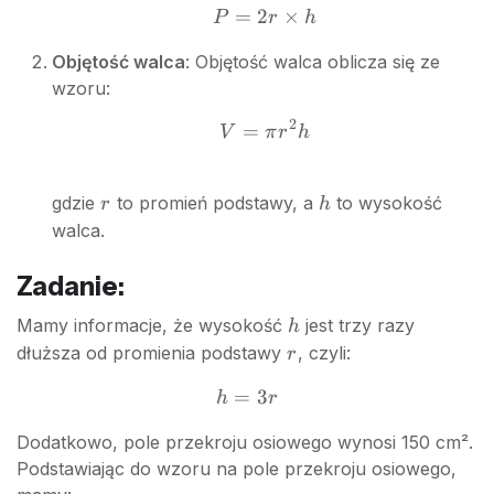
=
2
P =
×
P
r
h
2r
Objętość walca
: Objętość walca oblicza się ze
\times
wzoru:
h
2
=
V
V
π
r
h
=
\pi
r
h
gdzie
to promień podstawy, a
to wysokość
r
h
r^2
walca.
h
Zadanie:
h
Mamy informacje, że wysokość
jest trzy razy
h
r
dłuższa od promienia podstawy
, czyli:
r
=
h
3
h
r
=
Dodatkowo, pole przekroju osiowego wynosi 150 cm².
3r
Podstawiając do wzoru na pole przekroju osiowego,