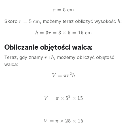
=
5
r = 5
cm
r
\text{
r = 5
h
=
5
cm
Skoro
, możemy teraz obliczyć wysokość
:
r
h
cm}
\text{
=
3
=
3
×
h = 3r
5
=
15
cm
h
r
cm}
= 3
\times
Obliczanie objętości walca:
5 =
r
h
Teraz, gdy znamy
i
, możemy obliczyć objętość
r
h
15
walca:
\text{
cm}
2
=
V
V
π
r
h
=
\pi
r^2
2
=
×
5
V =
×
15
V
π
h
\pi
\times
5^2
=
×
25
V =
×
15
V
π
\times