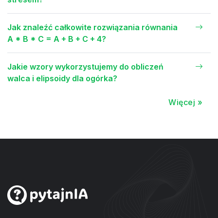
Jak znaleźć całkowite rozwiązania równania
A * B * C = A + B + C + 4?
Jakie wzory wykorzystujemy do obliczeń
walca i elipsoidy dla ogórka?
Więcej »