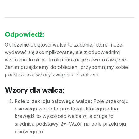
Odpowiedź:
Obliczenie objętości walca to zadanie, które może
wydawać się skomplikowane, ale z odpowiednimi
wzorami i krok po kroku można je łatwo rozwiązać.
Zanim przejdziemy do obliczeń, przypomnijmy sobie
podstawowe wzory związane z walcem.
Wzory dla walca:
Pole przekroju osiowego walca
: Pole przekroju
osiowego walca to prostokąt, którego jedna
h
krawędź to wysokość walca
, a druga to
h
2r
2
średnica podstawy
. Wzór na pole przekroju
r
osiowego to: