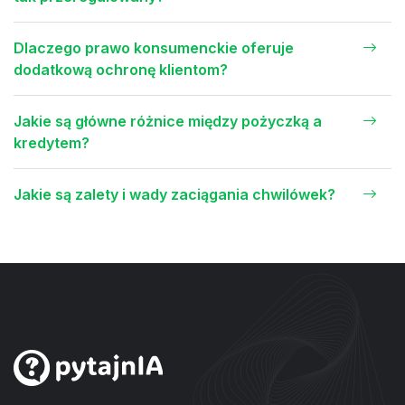
Dlaczego prawo konsumenckie oferuje
dodatkową ochronę klientom?
Jakie są główne różnice między pożyczką a
kredytem?
Jakie są zalety i wady zaciągania chwilówek?