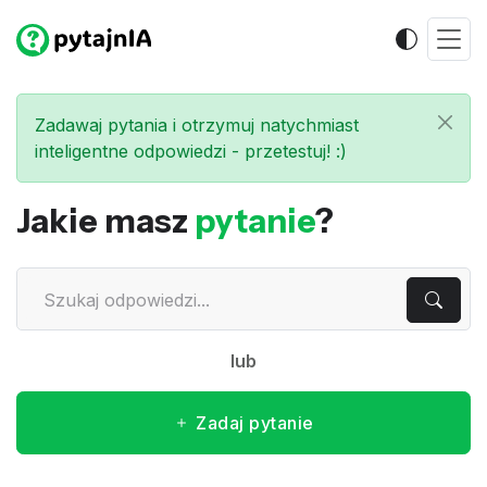
Zadawaj pytania i otrzymuj natychmiast
inteligentne odpowiedzi - przetestuj! :)
Jakie masz
pytanie
?
lub
Zadaj pytanie