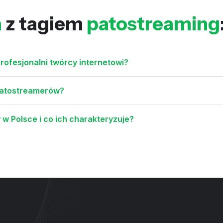
a
z tagiem
patostreaming
rofesjonalni twórcy internetowi?
 patostreamerów?
w Polsce i co ich charakteryzuje?