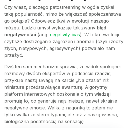
Czy wiesz, dlaczego patostreaming w ogóle zyskał
taką popularność, mimo że większość społeczeństwa
go potępia? Odpowiedź tkwi w ewolucji naszego
mózgu. Ludzki umysł wykazuje tak zwany
błąd
negatywności
(ang.
negativity bias
). W toku ewolucji
szybsze dostrzeganie zagrożeń i anomalii (czyli rzeczy
złych, nietypowych, agresywnych) pozwalało nam
przeżyć.
Dziś ten sam mechanizm sprawia, że widok spokojnej
rozmowy dwóch ekspertów w podcaście rzadziej
przykuje naszą uwagę na karcie „Na czasie” niż
miniatura przedstawiająca awanturę. Algorytmy
platform internetowych doskonale o tym wiedzą i
promują to, co generuje najsilniejsze, nawet skrajnie
negatywne emocje. Walka z nagonką to zatem nie
tylko walka ze stereotypami, ale też z naszą własną,
biologiczną podatnością na sensację.