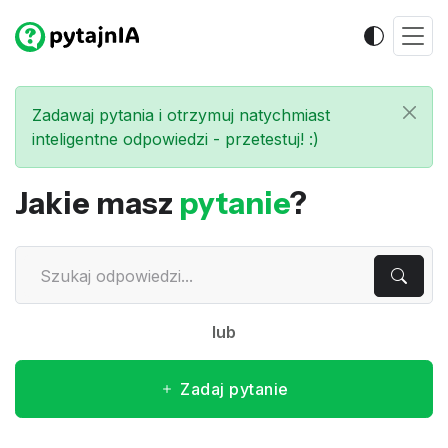
Zadawaj pytania i otrzymuj natychmiast
inteligentne odpowiedzi - przetestuj! :)
Jakie masz
pytanie
?
lub
Zadaj pytanie