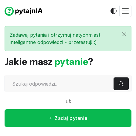
Zadawaj pytania i otrzymuj natychmiast
inteligentne odpowiedzi - przetestuj! :)
Jakie masz
pytanie
?
lub
Zadaj pytanie