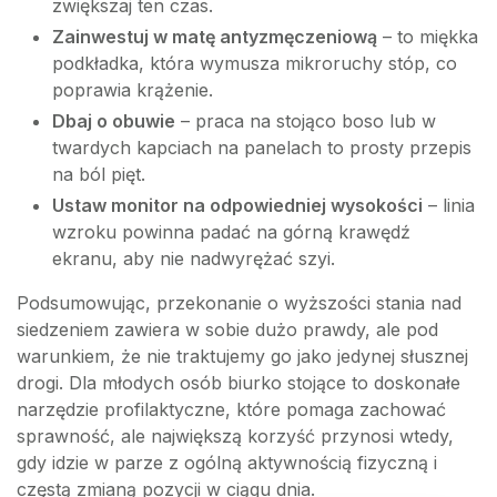
zwiększaj ten czas.
Zainwestuj w matę antyzmęczeniową
– to miękka
podkładka, która wymusza mikroruchy stóp, co
poprawia krążenie.
Dbaj o obuwie
– praca na stojąco boso lub w
twardych kapciach na panelach to prosty przepis
na ból pięt.
Ustaw monitor na odpowiedniej wysokości
– linia
wzroku powinna padać na górną krawędź
ekranu, aby nie nadwyrężać szyi.
Podsumowując, przekonanie o wyższości stania nad
siedzeniem zawiera w sobie dużo prawdy, ale pod
warunkiem, że nie traktujemy go jako jedynej słusznej
drogi. Dla młodych osób biurko stojące to doskonałe
narzędzie profilaktyczne, które pomaga zachować
sprawność, ale największą korzyść przynosi wtedy,
gdy idzie w parze z ogólną aktywnością fizyczną i
częstą zmianą pozycji w ciągu dnia.