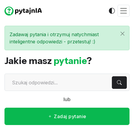
Zadawaj pytania i otrzymuj natychmiast
inteligentne odpowiedzi - przetestuj! :)
Jakie masz
pytanie
?
lub
Zadaj pytanie