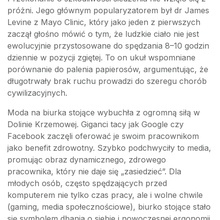
próżni. Jego głównym popularyzatorem był dr James
Levine z Mayo Clinic, który jako jeden z pierwszych
zaczął głośno mówić o tym, że ludzkie ciało nie jest
ewolucyjnie przystosowane do spędzania 8–10 godzin
dziennie w pozycji zgiętej. To on ukuł wspomniane
porównanie do palenia papierosów, argumentując, że
długotrwały brak ruchu prowadzi do szeregu chorób
cywilizacyjnych.
Moda na biurka stojące wybuchła z ogromną siłą w
Dolinie Krzemowej. Giganci tacy jak Google czy
Facebook zaczęli oferować je swoim pracownikom
jako benefit zdrowotny. Szybko podchwyciły to media,
promując obraz dynamicznego, zdrowego
pracownika, który nie daje się „zasiedzieć”. Dla
młodych osób, często spędzających przed
komputerem nie tylko czas pracy, ale i wolne chwile
(gaming, media społecznościowe), biurko stojące stało
się symbolem dbania o siebie i nowoczesnej ergonomii.