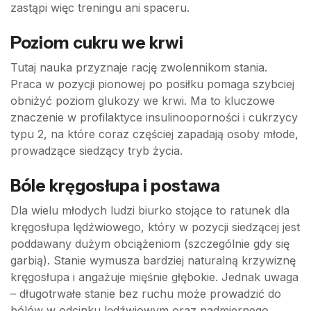
zastąpi więc treningu ani spaceru.
Poziom cukru we krwi
Tutaj nauka przyznaje rację zwolennikom stania.
Praca w pozycji pionowej po posiłku pomaga szybciej
obniżyć poziom glukozy we krwi. Ma to kluczowe
znaczenie w profilaktyce insulinooporności i cukrzycy
typu 2, na które coraz częściej zapadają osoby młode,
prowadzące siedzący tryb życia.
Bóle kręgosłupa i postawa
Dla wielu młodych ludzi biurko stojące to ratunek dla
kręgosłupa lędźwiowego, który w pozycji siedzącej jest
poddawany dużym obciążeniom (szczególnie gdy się
garbią). Stanie wymusza bardziej naturalną krzywiznę
kręgosłupa i angażuje mięśnie głębokie. Jednak uwaga
– długotrwałe stanie bez ruchu może prowadzić do
bólów w odcinku lędźwiowym oraz nadmiernego