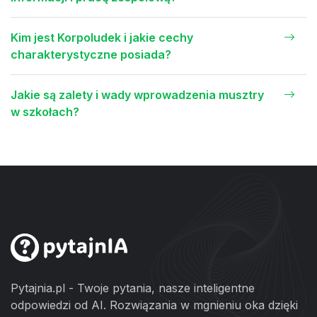
Kim jest Korpoludek i jakie cechy
charakterystyczne posiada?
Jakie są zalety i wady wprowadzenia musztry
w szkołach?
Pytajnia.pl - Twoje pytania, nasze inteligentne
odpowiedzi od AI. Rozwiązania w mgnieniu oka dzięki