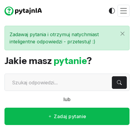
Zadawaj pytania i otrzymuj natychmiast
inteligentne odpowiedzi - przetestuj! :)
Jakie masz
pytanie
?
lub
Zadaj pytanie