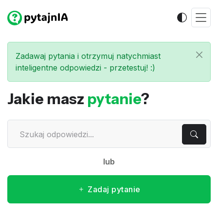
Zadawaj pytania i otrzymuj natychmiast
inteligentne odpowiedzi - przetestuj! :)
Jakie masz
pytanie
?
lub
Zadaj pytanie