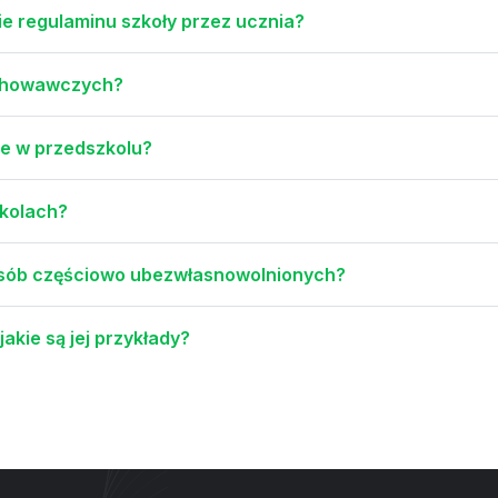
e regulaminu szkoły przez ucznia?
ychowawczych?
ne w przedszkolu?
zkolach?
 osób częściowo ubezwłasnowolnionych?
akie są jej przykłady?