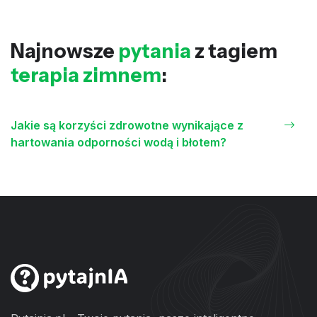
Najnowsze
pytania
z tagiem
terapia zimnem
:
Jakie są korzyści zdrowotne wynikające z
hartowania odporności wodą i błotem?