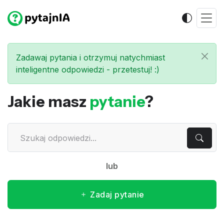
Zadawaj pytania i otrzymuj natychmiast
inteligentne odpowiedzi - przetestuj! :)
Jakie masz
pytanie
?
lub
Zadaj pytanie