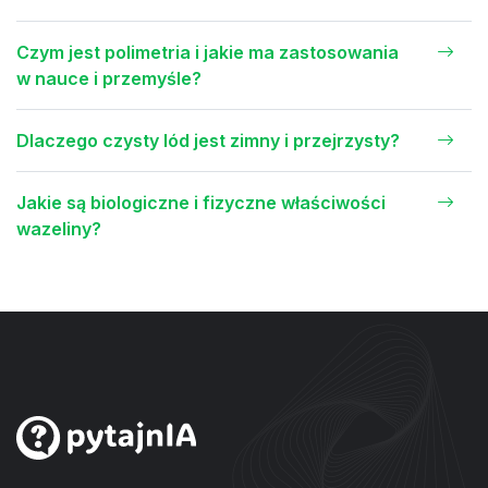
Czym jest polimetria i jakie ma zastosowania
w nauce i przemyśle?
Dlaczego czysty lód jest zimny i przejrzysty?
Jakie są biologiczne i fizyczne właściwości
wazeliny?