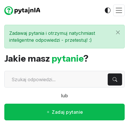
Zadawaj pytania i otrzymuj natychmiast
inteligentne odpowiedzi - przetestuj! :)
Jakie masz
pytanie
?
lub
Zadaj pytanie