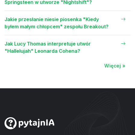
Springsteen w utworze "Nightshift"?
Jakie przesłanie niesie piosenka "Kiedy
byłem małym chłopcem" zespołu Breakout?
Jak Lucy Thomas interpretuje utwór
"Hallelujah" Leonarda Cohena?
Więcej »