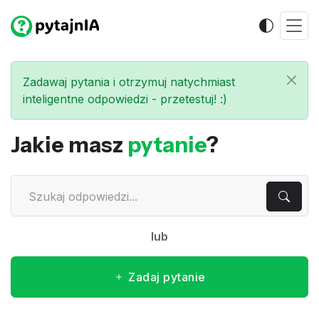
Zadawaj pytania i otrzymuj natychmiast
inteligentne odpowiedzi - przetestuj! :)
Jakie masz
pytanie
?
lub
Zadaj pytanie