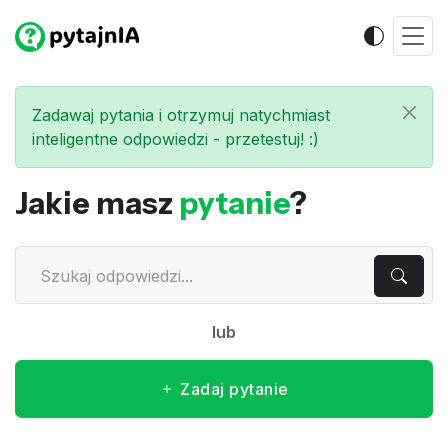
Zadawaj pytania i otrzymuj natychmiast
inteligentne odpowiedzi - przetestuj! :)
Jakie masz
pytanie
?
lub
Zadaj pytanie