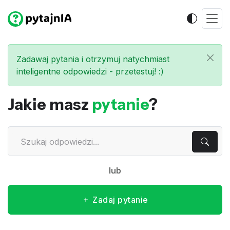
Zadawaj pytania i otrzymuj natychmiast
inteligentne odpowiedzi - przetestuj! :)
Jakie masz
pytanie
?
lub
Zadaj pytanie