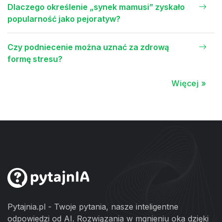
Dlaczego określenie „synek mamusi” zyskało
popularność jako pejoratyw?
Czy podniecenie można uznać za zdrową
formę stresu?
Więcej »
Pytajnia.pl - Twoje pytania, nasze inteligentne
odpowiedzi od AI. Rozwiązania w mgnieniu oka dzięki