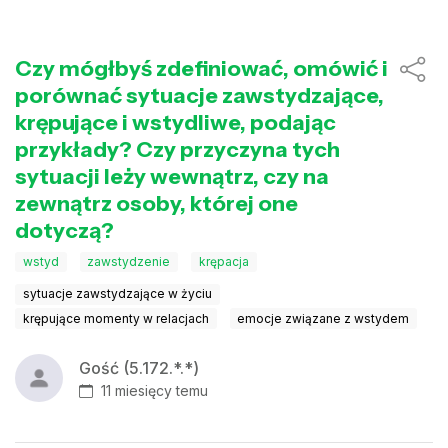
Czy mógłbyś zdefiniować, omówić i
porównać sytuacje zawstydzające,
krępujące i wstydliwe, podając
przykłady? Czy przyczyna tych
sytuacji leży wewnątrz, czy na
zewnątrz osoby, której one
dotyczą?
wstyd
zawstydzenie
krępacja
sytuacje zawstydzające w życiu
krępujące momenty w relacjach
emocje związane z wstydem
Gość (5.172.*.*)
11 miesięcy temu