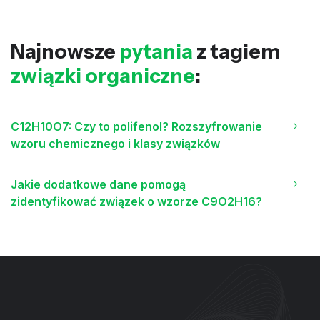
Najnowsze
pytania
z tagiem
związki organiczne
:
C12H10O7: Czy to polifenol? Rozszyfrowanie
wzoru chemicznego i klasy związków
Jakie dodatkowe dane pomogą
zidentyfikować związek o wzorze C9O2H16?