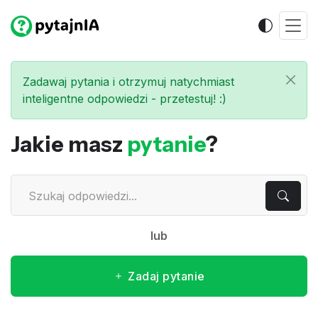
Zadawaj pytania i otrzymuj natychmiast
inteligentne odpowiedzi - przetestuj! :)
Jakie masz
pytanie
?
lub
Zadaj pytanie