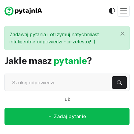
Zadawaj pytania i otrzymuj natychmiast
inteligentne odpowiedzi - przetestuj! :)
Jakie masz
pytanie
?
lub
Zadaj pytanie