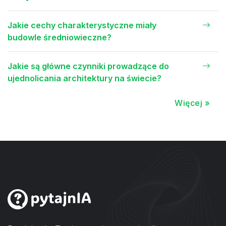
Jakie cechy charakterystyczne miały
budowle średniowieczne?
Jakie są główne czynniki prowadzące do
ujednolicania architektury na świecie?
Więcej »