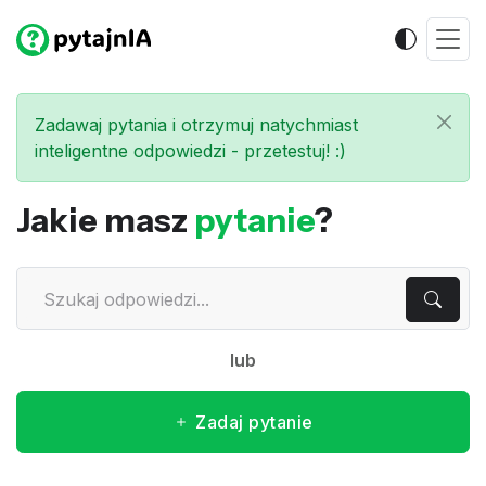
Zadawaj pytania i otrzymuj natychmiast
inteligentne odpowiedzi - przetestuj! :)
Jakie masz
pytanie
?
lub
Zadaj pytanie