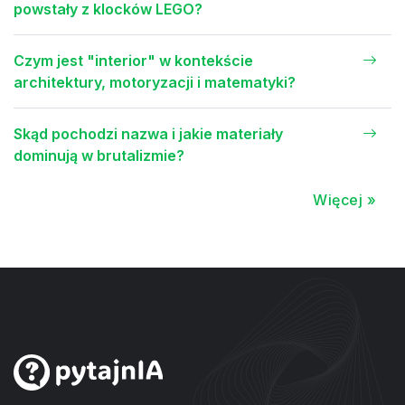
powstały z klocków LEGO?
Czym jest "interior" w kontekście
architektury, motoryzacji i matematyki?
Skąd pochodzi nazwa i jakie materiały
dominują w brutalizmie?
Więcej »