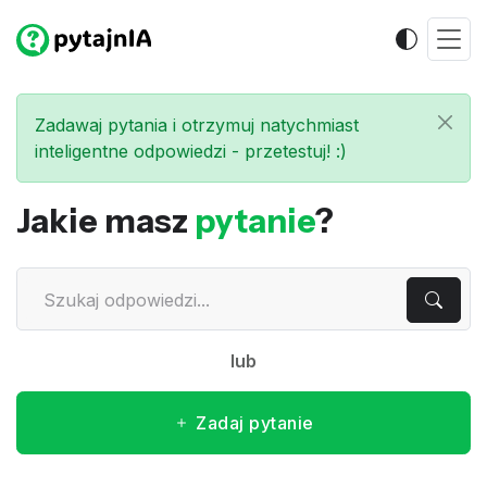
Zadawaj pytania i otrzymuj natychmiast
inteligentne odpowiedzi - przetestuj! :)
Jakie masz
pytanie
?
lub
Zadaj pytanie