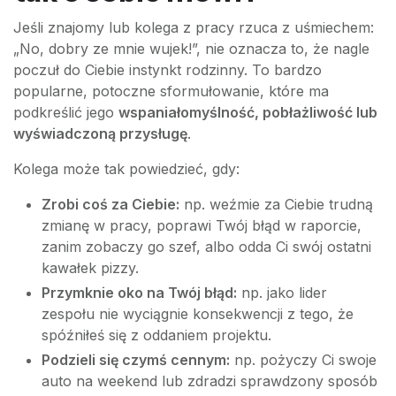
Jeśli znajomy lub kolega z pracy rzuca z uśmiechem:
„No, dobry ze mnie wujek!”, nie oznacza to, że nagle
poczuł do Ciebie instynkt rodzinny. To bardzo
popularne, potoczne sformułowanie, które ma
podkreślić jego
wspaniałomyślność, pobłażliwość lub
wyświadczoną przysługę
.
Kolega może tak powiedzieć, gdy:
Zrobi coś za Ciebie:
np. weźmie za Ciebie trudną
zmianę w pracy, poprawi Twój błąd w raporcie,
zanim zobaczy go szef, albo odda Ci swój ostatni
kawałek pizzy.
Przymknie oko na Twój błąd:
np. jako lider
zespołu nie wyciągnie konsekwencji z tego, że
spóźniłeś się z oddaniem projektu.
Podzieli się czymś cennym:
np. pożyczy Ci swoje
auto na weekend lub zdradzi sprawdzony sposób