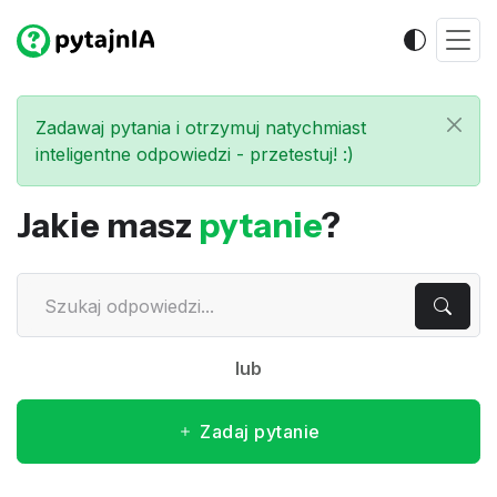
Zadawaj pytania i otrzymuj natychmiast
inteligentne odpowiedzi - przetestuj! :)
Jakie masz
pytanie
?
lub
Zadaj pytanie