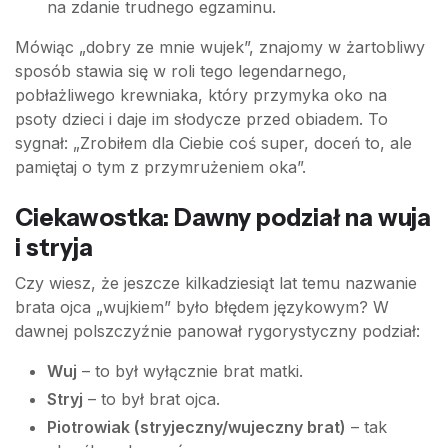
na zdanie trudnego egzaminu.
Mówiąc „dobry ze mnie wujek”, znajomy w żartobliwy
sposób stawia się w roli tego legendarnego,
pobłażliwego krewniaka, który przymyka oko na
psoty dzieci i daje im słodycze przed obiadem. To
sygnał: „Zrobiłem dla Ciebie coś super, doceń to, ale
pamiętaj o tym z przymrużeniem oka”.
Ciekawostka: Dawny podział na wuja
i stryja
Czy wiesz, że jeszcze kilkadziesiąt lat temu nazwanie
brata ojca „wujkiem” było błędem językowym? W
dawnej polszczyźnie panował rygorystyczny podział:
Wuj
– to był wyłącznie brat matki.
Stryj
– to był brat ojca.
Piotrowiak (stryjeczny/wujeczny brat)
– tak