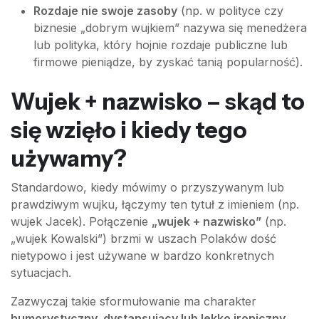
Rozdaje nie swoje zasoby
(np. w polityce czy
biznesie „dobrym wujkiem” nazywa się menedżera
lub polityka, który hojnie rozdaje publiczne lub
firmowe pieniądze, by zyskać tanią popularność).
Wujek + nazwisko – skąd to
się wzięło i kiedy tego
używamy?
Standardowo, kiedy mówimy o przyszywanym lub
prawdziwym wujku, łączymy ten tytuł z imieniem (np.
wujek Jacek). Połączenie
„wujek + nazwisko”
(np.
„wujek Kowalski”) brzmi w uszach Polaków dość
nietypowo i jest używane w bardzo konkretnych
sytuacjach.
Zazwyczaj takie sformułowanie ma charakter
humorystyczny, dystansujący lub lekko ironiczny
.