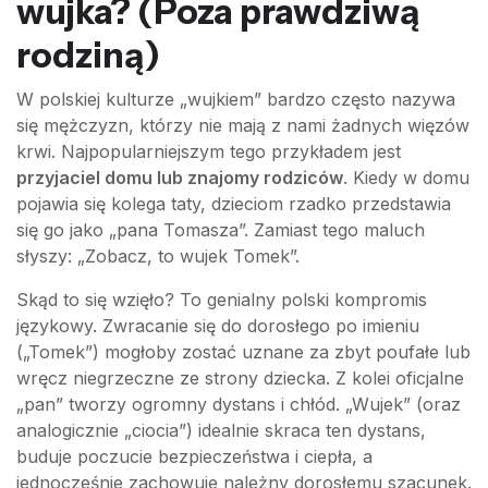
wujka? (Poza prawdziwą
rodziną)
W polskiej kulturze „wujkiem” bardzo często nazywa
się mężczyzn, którzy nie mają z nami żadnych więzów
krwi. Najpopularniejszym tego przykładem jest
przyjaciel domu lub znajomy rodziców
. Kiedy w domu
pojawia się kolega taty, dzieciom rzadko przedstawia
się go jako „pana Tomasza”. Zamiast tego maluch
słyszy: „Zobacz, to wujek Tomek”.
Skąd to się wzięło? To genialny polski kompromis
językowy. Zwracanie się do dorosłego po imieniu
(„Tomek”) mogłoby zostać uznane za zbyt poufałe lub
wręcz niegrzeczne ze strony dziecka. Z kolei oficjalne
„pan” tworzy ogromny dystans i chłód. „Wujek” (oraz
analogicznie „ciocia”) idealnie skraca ten dystans,
buduje poczucie bezpieczeństwa i ciepła, a
jednocześnie zachowuje należny dorosłemu szacunek.