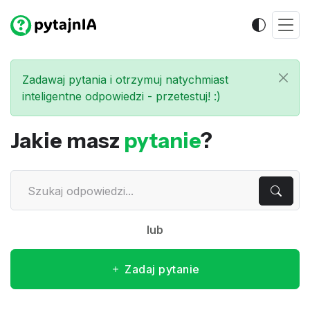
Zadawaj pytania i otrzymuj natychmiast
inteligentne odpowiedzi - przetestuj! :)
Jakie masz
pytanie
?
lub
Zadaj pytanie