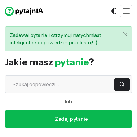
Zadawaj pytania i otrzymuj natychmiast
inteligentne odpowiedzi - przetestuj! :)
Jakie masz
pytanie
?
lub
Zadaj pytanie