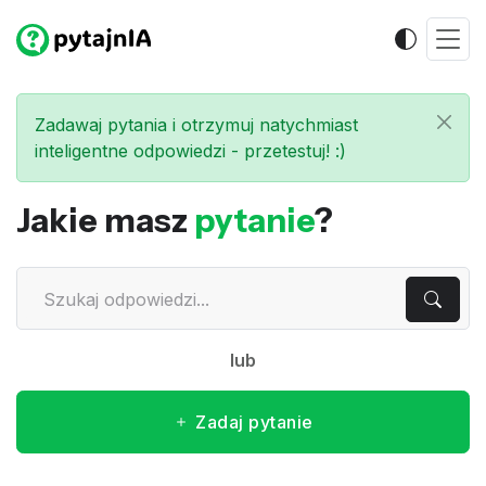
Zadawaj pytania i otrzymuj natychmiast
inteligentne odpowiedzi - przetestuj! :)
Jakie masz
pytanie
?
lub
Zadaj pytanie