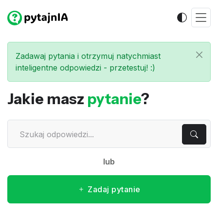
Zadawaj pytania i otrzymuj natychmiast
inteligentne odpowiedzi - przetestuj! :)
Jakie masz
pytanie
?
lub
Zadaj pytanie