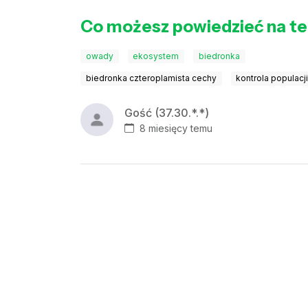
Co możesz powiedzieć na te
owady
ekosystem
biedronka
biedronka czteroplamista cechy
kontrola populacj
Gość (37.30.*.*)
8 miesięcy temu