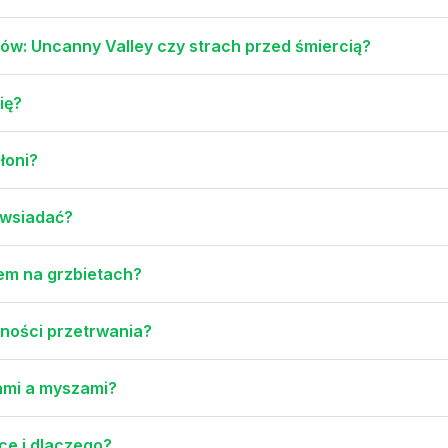
tów: Uncanny Valley czy strach przed śmiercią?
ię?
łoni?
 wsiadać?
jem na grzbietach?
ętności przetrwania?
ami a myszami?
ce i dlaczego?