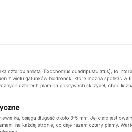
nka czteroplamista (Exochomus quadripustulatus), to inter
jeden z wielu gatunków biedronek, które można spotkać w 
ycznych czterech plam na pokrywach skrzydeł, choć liczba 
tyczne
iewielka, osiąga długość około 3-5 mm. Jej ciało jest owal
ami na każdej stronie, co daje razem cztery plamy. Wart