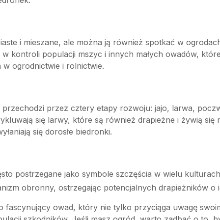
iedronek.
ciaste i mieszane, ale można ją również spotkać w ogrodach
w kontroli populacji mszyc i innych małych owadów, które 
 ogrodnictwie i rolnictwie.
 przechodzi przez cztery etapy rozwoju: jajo, larwa, poczw
 wykluwają się larwy, które są również drapieżne i żywią si
yłaniają się dorosłe biedronki.
ęsto postrzegane jako symbole szczęścia w wielu kulturach
hanizm obronny, ostrzegając potencjalnych drapieżników o
 fascynujący owad, który nie tylko przyciąga uwagę swoi
ulacji szkodników. Jeśli masz ogród, warto zadbać o to, b