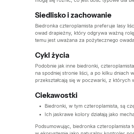
mogą się różnić, co jest dość typowe dla b
Siedlisko i zachowanie
Biedronka czteroplamista preferuje lasy liś
owad drapieżny, który odgrywa ważną rolę 
temu jest uważana za pożytecznego owada w
Cykl życia
Podobnie jak inne biedronki, czteroplamista
na spodniej stronie liści, a po kilku dniach
przekształcają się w poczwarki, z których w
Ciekawostki
Biedronki, w tym czteroplamista, są cz
Ich jaskrawe kolory działają jako mec
Podsumowując, biedronka czteroplamista to
w ekosystemie jako naturalny kontroler pop