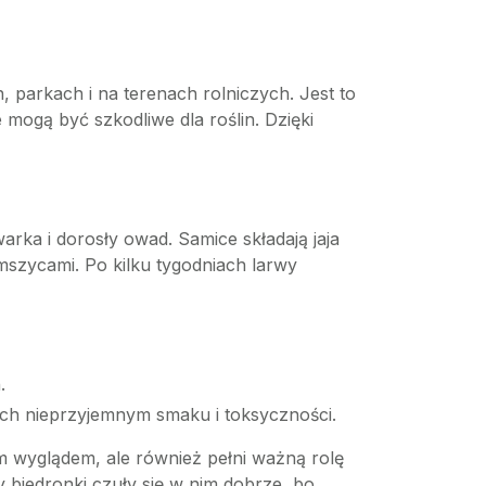
, parkach i na terenach rolniczych. Jest to
mogą być szkodliwe dla roślin. Dzięki
arka i dorosły owad. Samice składają jaja
ę mszycami. Po kilku tygodniach larwy
.
 ich nieprzyjemnym smaku i toksyczności.
m wyglądem, ale również pełni ważną rolę
y biedronki czuły się w nim dobrze, bo