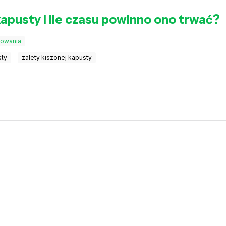
apusty i ile czasu powinno ono trwać?
towania
sty
zalety kiszonej kapusty