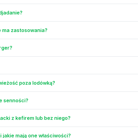
djadanie?
kie ma zastosowania?
rger?
wieżość poza lodówką?
ie senności?
cki z kefirem lub bez niego?
i jakie mają one właściwości?