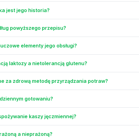
 jest jego historia?
edług powyższego przepisu?
 kluczowe elementy jego obsługi?
cją laktozy a nietolerancją glutenu?
ne za zdrową metodę przyrządzania potraw?
odziennym gotowaniu?
 spożywanie kaszy jęczmiennej?
prażoną a nieprażoną?