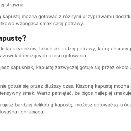
żej strawna.
ą kapustę można gotować z różnymi przyprawami i dodatkami,
datkowo wzbogaca smak całej potrawy.
kapustę?
 kilku czynników, takich jak rodzaj potrawy, którą chcemy
skazówek dotyczących czasu gotowania:
ujesz kapuśniak, kapustę zazwyczaj gotuje się przez około
cyjnie gotuje się przez dłuższy czas. Kiszoną kapustę możn
intensywny smak. Warto pamiętać, że bigos najlepiej smaku
ferujesz bardziej delikatną kapustę, możesz gotować ją króce
kwaśna i chrupiąca.