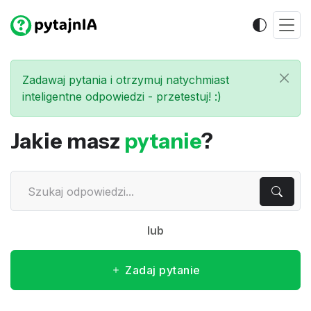
Zadawaj pytania i otrzymuj natychmiast
inteligentne odpowiedzi - przetestuj! :)
Jakie masz
pytanie
?
lub
Zadaj pytanie