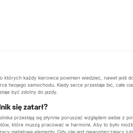
, o których każdy kierowca powinien wiedzieć, nawet jeśli
rce twojego samochodu. Kiedy serce przestaje bić, całe ciał
staje być zdolny do jazdy.
nik się zatarł?
ści silnika przestają się płynnie poruszać względem siebie
ntów, które muszą pracować w harmonii. Aby to było możliw
dzący metalowe elementy. Gdy olej jest niewystarczający lub 