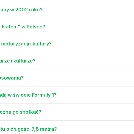
zony w 2002 roku?
 Fiatem" w Polsce?
 motoryzacji i kultury?
urze i kulturze?
tosowania?
ndą w świecie Formuły 1?
 można go spotkać?
tu o długości 7,8 metra?