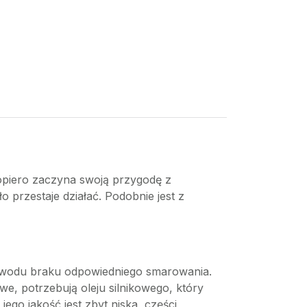
 dopiero zaczyna swoją przygodę z
o przestaje działać. Podobnie jest z
 z powodu braku odpowiedniego smarowania.
e, potrzebują oleju silnikowego, który
jego jakość jest zbyt niska, części