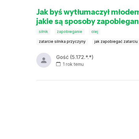
Jak byś wytłumaczył młodemu 
jakie są sposoby zapobiega
silnik
zapobieganie
olej
zatarcie silnika przyczyny
jak zapobiegać zatarciu
Gość (5.172.*.*)
1 rok temu