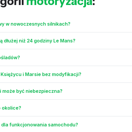
gorii
motoryzacja
:
owy w nowoczesnych silnikach?
ą dłużej niż 24 godziny Le Mans?
lośladów?
Księżycu i Marsie bez modyfikacji?
a i może być niebezpieczna?
o okolice?
y dla funkcjonowania samochodu?