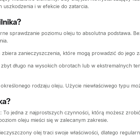
h uszkodzenia i w efekcie do zatarcia.
ilnika?
arne sprawdzanie poziomu oleju to absolutna podstawa. Bez o
nia.
m zbiera zanieczyszczenia, które mogą prowadzić do jego za
uje zbyt długo na wysokich obrotach lub w ekstremalnych t
 określonego rodzaju oleju. Użycie niewłaściwego typu mo
ka?
u
: To jedna z najprostszych czynności, którą możesz zrob
poziom oleju mieści się w zalecanym zakresie.
ieczyszczony olej traci swoje właściwości, dlatego regularn