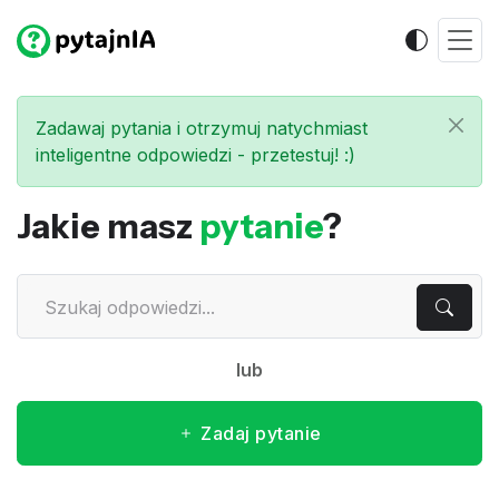
Zadawaj pytania i otrzymuj natychmiast
inteligentne odpowiedzi - przetestuj! :)
Jakie masz
pytanie
?
lub
Zadaj pytanie