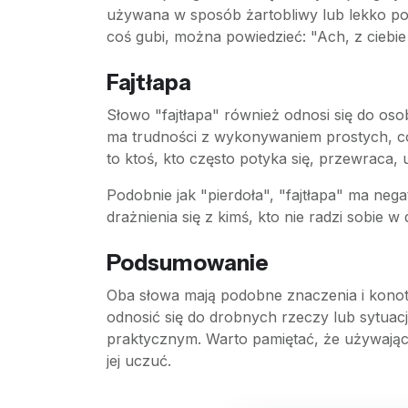
używana w sposób żartobliwy lub lekko pobł
coś gubi, można powiedzieć: "Ach, z ciebie
Fajtłapa
Słowo "fajtłapa" również odnosi się do oso
ma trudności z wykonywaniem prostych, cod
to ktoś, kto często potyka się, przewraca, 
Podobnie jak "pierdoła", "fajtłapa" ma ne
drażnienia się z kimś, kto nie radzi sobie w
Podsumowanie
Oba słowa mają podobne znaczenia i konotac
odnosić się do drobnych rzeczy lub sytuacj
praktycznym. Warto pamiętać, że używając t
jej uczuć.