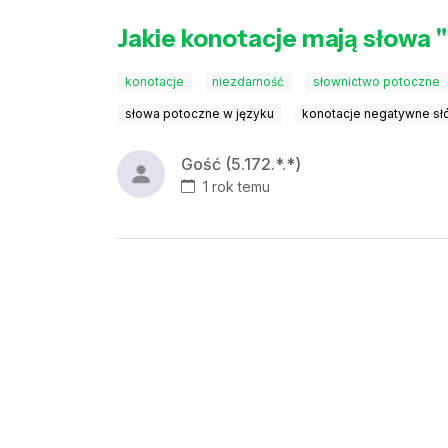
Jakie konotacje mają słowa "p
konotacje
niezdarność
słownictwo potoczne
słowa potoczne w języku
konotacje negatywne s
Gość (5.172.*.*)
1 rok temu