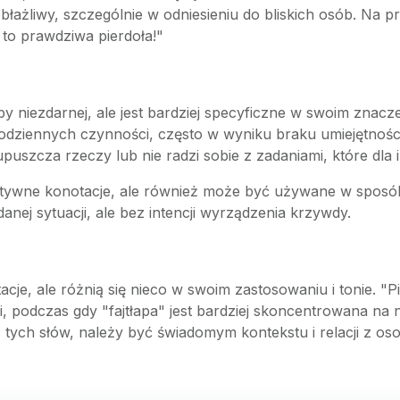
ażliwy, szczególnie w odniesieniu do bliskich osób. Na prz
 to prawdziwa pierdoła!"
by niezdarnej, ale jest bardziej specyficzne w swoim znacz
ziennych czynności, często w wyniku braku umiejętności, 
upuszcza rzeczy lub nie radzi sobie z zadaniami, które dla 
gatywne konotacje, ale również może być używane w sposób
 danej sytuacji, ale bez intencji wyrządzenia krzywdy.
je, ale różnią się nieco w swoim zastosowaniu i tonie. "Pi
i, podczas gdy "fajtłapa" jest bardziej skoncentrowana na
ych słów, należy być świadomym kontekstu i relacji z osob