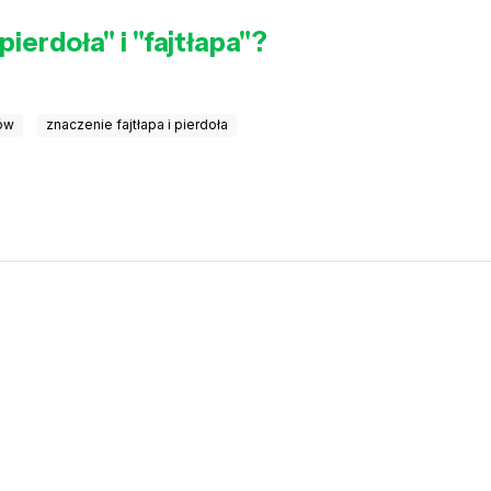
ierdoła" i "fajtłapa"?
łów
znaczenie fajtłapa i pierdoła