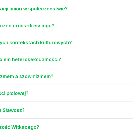
zacji imion w społeczeństwie?
yczne cross-dressingu?
żnych kontekstach kulturowych?
bolem heteroseksualności?
hizmem a szowinizmem?
ści płciowej?
ia Sławosz?
czość Witkacego?