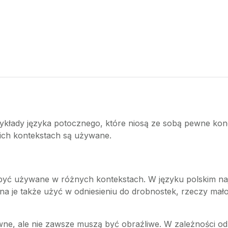
zykłady języka potocznego, które niosą ze sobą pewne konota
kich kontekstach są używane.
być używane w różnych kontekstach. W języku polskim najcz
a je także użyć w odniesieniu do drobnostek, rzeczy mało 
ne, ale nie zawsze muszą być obraźliwe. W zależności od 