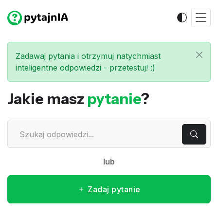
Zadawaj pytania i otrzymuj natychmiast
inteligentne odpowiedzi - przetestuj! :)
Jakie masz
pytanie
?
lub
Zadaj pytanie