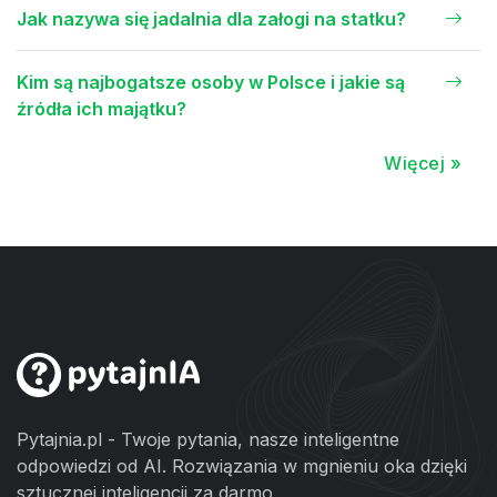
Jak nazywa się jadalnia dla załogi na statku?
Kim są najbogatsze osoby w Polsce i jakie są
źródła ich majątku?
Więcej »
Pytajnia.pl - Twoje pytania, nasze inteligentne
odpowiedzi od AI. Rozwiązania w mgnieniu oka dzięki
sztucznej inteligencji za darmo.