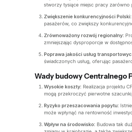
stworzy tysiące miejsc pracy zarówno 
Zwiększenie konkurencyjności Polski
pasażerów, co zwiększy konkurencyjno
Zrównoważony rozwój regionalny
: P
zmniejszając dysproporcje w dostępnośc
Poprawa jakości usług transportowy
świadczonych usług, oferując pasażer
Wady budowy Centralnego P
Wysokie koszty
: Realizacja projektu 
mogą przekroczyć pierwotne szacunki,
Ryzyko przeszacowania popytu
: Istn
może wpłynąć na rentowność inwestycj
Wpływ na środowisko
: Budowa tak duż
zmiany w krajobrazie, a także zwiększen