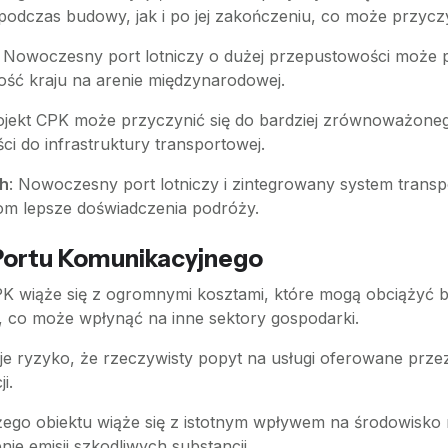
podczas budowy, jak i po jej zakończeniu, co może przycz
: Nowoczesny port lotniczy o dużej przepustowości może prz
ść kraju na arenie międzynarodowej.
rojekt CPK może przyczynić się do bardziej zrównoważone
i do infrastruktury transportowej.
ch
: Nowoczesny port lotniczy i zintegrowany system trans
om lepsze doświadczenia podróży.
ortu Komunikacyjnego
CPK wiąże się z ogromnymi kosztami, które mogą obciążyć b
 co może wpłynąć na inne sektory gospodarki.
ieje ryzyko, że rzeczywisty popyt na usługi oferowane prz
i.
ego obiektu wiąże się z istotnym wpływem na środowisko 
ie emisji szkodliwych substancji.