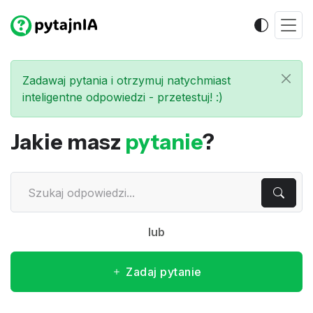
Zadawaj pytania i otrzymuj natychmiast
inteligentne odpowiedzi - przetestuj! :)
Jakie masz
pytanie
?
lub
Zadaj pytanie