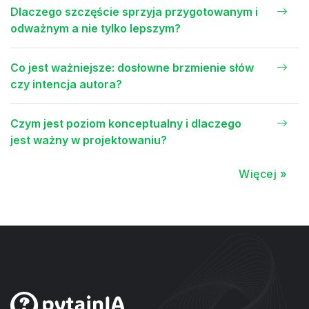
Dlaczego szczęście sprzyja przygotowanym i
odważnym a nie tylko lepszym?
Co jest ważniejsze: dosłowne brzmienie słów
czy intencja autora?
Czym jest poziom konceptualny i dlaczego
jest ważny w projektowaniu?
Więcej »