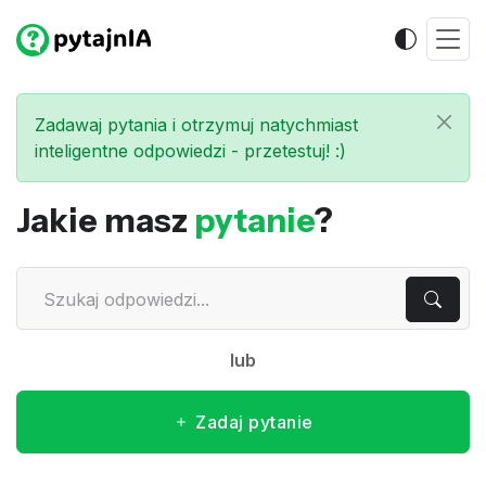
Zadawaj pytania i otrzymuj natychmiast
inteligentne odpowiedzi - przetestuj! :)
Jakie masz
pytanie
?
lub
Zadaj pytanie