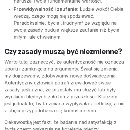
narusza Twoje fundamentalne wartości.
Przewidywalność i zaufanie:
Ludzie wokół Ciebie
wiedzą, czego mogą się spodziewać.
Paradoksalnie, bycie „trudnym” ze względu na
swoje zasady buduje większe zaufanie niż bycie
miłym, ale chwiejnym.
Czy zasady muszą być niezmienne?
Warto tutaj zaznaczyć, że autentyczność nie oznacza
uporu i zamknięcia na argumenty. Świat się zmienia,
my dojrzewamy, zdobywamy nowe doświadczenia.
Autentyczny człowiek potrafi zrewidować swoje
zasady, jeśli uzna, że przestały mu służyć lub były
wynikiem błędnych założeń z przeszłości. Kluczem
jest jednak to, by ta zmiana wypływała z refleksji, a nie
z chęci przypodobania się komuś innemu.
Ciekawostką jest fakt, że badania nad satysfakcją z
życia często wskazują na korelację między