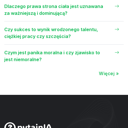
Dlaczego prawa strona ciała jest uznawana
za ważniejszą i dominującą?
Czy sukces to wynik wrodzonego talentu,
ciężkiej pracy czy szczęścia?
Czym jest panika moralna i czy zjawisko to
jest niemoralne?
Więcej »