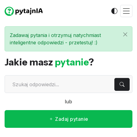
Zadawaj pytania i otrzymuj natychmiast
inteligentne odpowiedzi - przetestuj! :)
Jakie masz
pytanie
?
lub
Zadaj pytanie