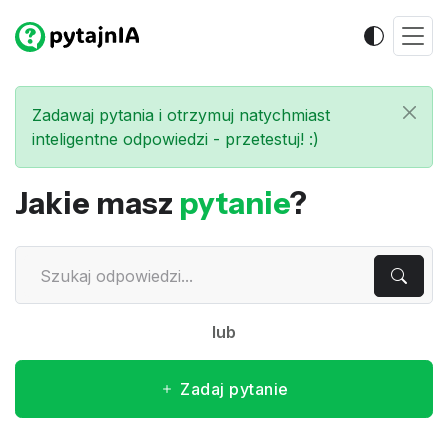
Zadawaj pytania i otrzymuj natychmiast
inteligentne odpowiedzi - przetestuj! :)
Jakie masz
pytanie
?
lub
Zadaj pytanie