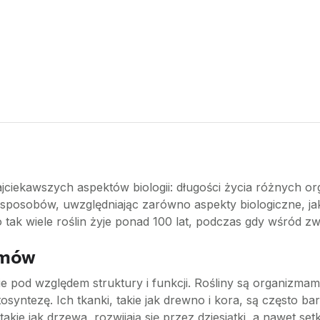
ajciekawszych aspektów biologii: długości życia różnych o
 sposobów, uwzględniając zarówno aspekty biologiczne, jak
tak wiele roślin żyje ponad 100 lat, podczas gdy wśród zwi
izmów
ie pod względem struktury i funkcji. Rośliny są organizmam
ntezę. Ich tkanki, takie jak drewno i kora, są często bar
takie jak drzewa, rozwijają się przez dziesiątki, a nawet s