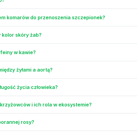
iem komarów do przenoszenia szczepionek?
 kolor skóry żab?
ofeiny w kawie?
między żyłami a aortą?
ługość życia człowieka?
okrzyżowców i ich rola w ekosystemie?
porannej rosy?