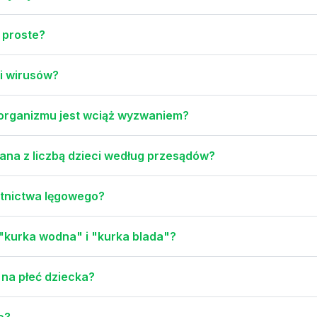
 proste?
 i wirusów?
 organizmu jest wciąż wyzwaniem?
zana z liczbą dzieci według przesądów?
ytnictwa lęgowego?
"kurka wodna" i "kurka blada"?
na płeć dziecka?
o?