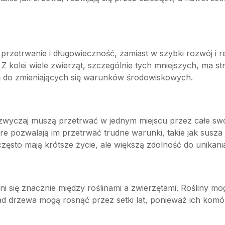
przetrwanie i długowieczność, zamiast w szybki rozwój i r
 kolei wiele zwierząt, szczególnie tych mniejszych, ma stra
ę do zmieniających się warunków środowiskowych.
 zazwyczaj muszą przetrwać w jednym miejscu przez całe sw
 pozwalają im przetrwać trudne warunki, takie jak susza c
często mają krótsze życie, ale większą zdolność do unikan
żni się znacznie między roślinami a zwierzętami. Rośliny m
ad drzewa mogą rosnąć przez setki lat, ponieważ ich komór