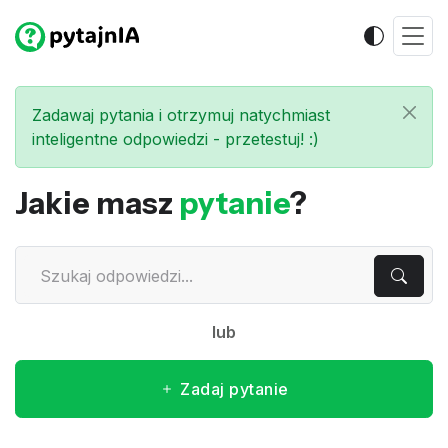
Zadawaj pytania i otrzymuj natychmiast
inteligentne odpowiedzi - przetestuj! :)
Jakie masz
pytanie
?
lub
Zadaj pytanie