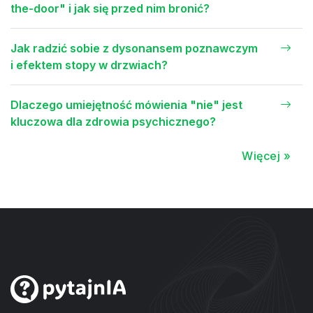
the-door" i jak się przed nim bronić?
Jak radzić sobie z dysonansem poznawczym
i efektem stopy w drzwiach?
Dlaczego umiejętność mówienia "nie" jest
kluczowa dla zdrowia psychicznego?
Więcej »