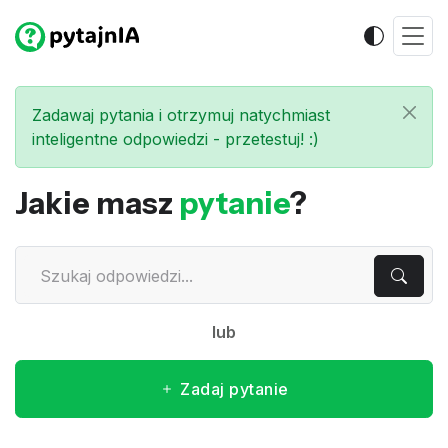
Zadawaj pytania i otrzymuj natychmiast
inteligentne odpowiedzi - przetestuj! :)
Jakie masz
pytanie
?
lub
Zadaj pytanie