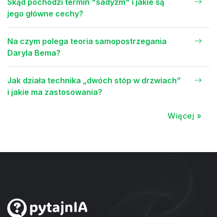
Skąd pochodzi termin "sadyzm" i jakie są
jego główne cechy?
Na czym polega teoria samopostrzegania
Daryla Bema?
Jak działa technika „dwóch stóp w drzwiach”
i jakie ma zastosowania?
Więcej »