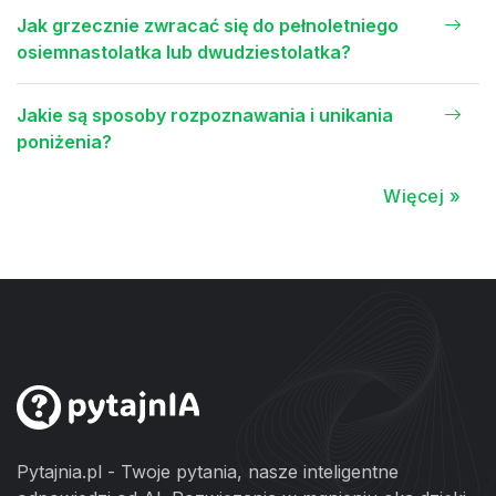
Jak grzecznie zwracać się do pełnoletniego
osiemnastolatka lub dwudziestolatka?
Jakie są sposoby rozpoznawania i unikania
poniżenia?
Więcej »
Pytajnia.pl - Twoje pytania, nasze inteligentne