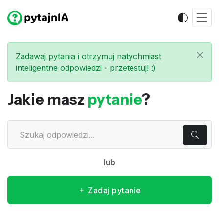
Zadawaj pytania i otrzymuj natychmiast
inteligentne odpowiedzi - przetestuj! :)
Jakie masz
pytanie
?
lub
Zadaj pytanie